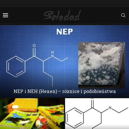
NEP i NEH (Hexen) – róznice i podobieństwa