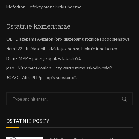
Mefedron – efekty oraz skutki uboczne.
Ostatnie komentarze
OL
-
Diazepam i Avizafon (pro-diazepam): różnice i podobieństwa
ziom122
-
Imidazenil – działa jak benzo, blokuje inne benzo
Dom
-
MPP – poczuj się jak w latach 60.
joao
-
Nitrometakwalon – czy warto mimo szkodliwości?
JOAO
-
Alfa-PHPp – opis substancji.
OSTATNIE POSTY