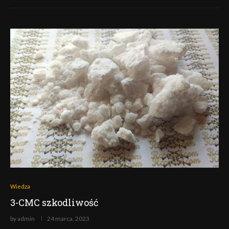
Wiedza
3-CMC szkodliwość
by
admin
24 marca, 2023