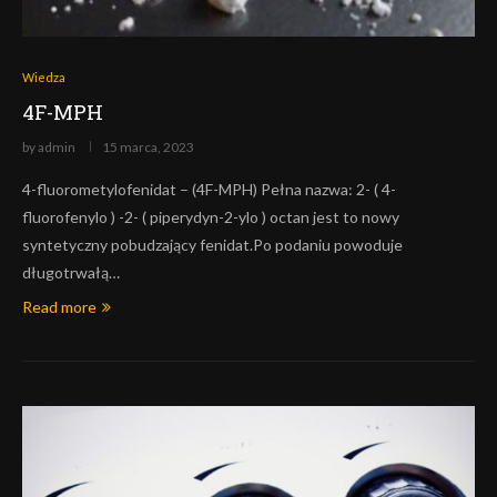
Wiedza
4F-MPH
by
admin
15 marca, 2023
4-fluorometylofenidat – (4F-MPH) Pełna nazwa: 2- ( 4-
fluorofenylo ) -2- ( piperydyn-2-ylo ) octan jest to nowy
syntetyczny pobudzający fenidat.Po podaniu powoduje
długotrwałą…
Read more