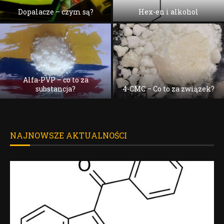
Dopalacze – czym są?
Hex-en i alkohol
Alfa-PVP – co to za
substancja?
4-CMC – Co to za związek?
NAJNOWSZE AKTUALNOŚCI