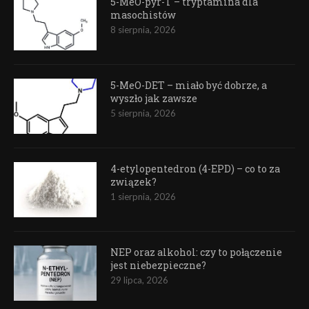
5-MeO-pyr-T – tryptamina dla
masochistów
8 sierpnia, 2026
5-MeO-DET – miało być dobrze, a
wyszło jak zawsze
5 sierpnia, 2026
4-etylopentedron (4-EPD) – co to za
związek?
1 sierpnia, 2026
NEP oraz alkohol: czy to połączenie
jest niebezpieczne?
29 lipca, 2026