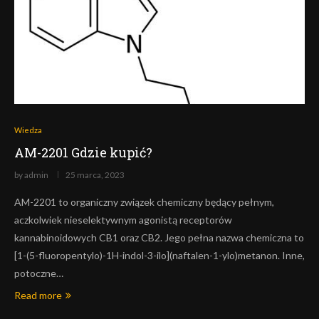
Wiedza
AM-2201 Gdzie kupić?
by
admin
25 marca, 2023
AM-2201 to organiczny związek chemiczny będący pełnym,
aczkolwiek nieselektywnym agonistą receptorów
kannabinoidowych CB1 oraz CB2. Jego pełna nazwa chemiczna to
[1-(5-fluoropentylo)-1H-indol-3-ilo](naftalen-1-ylo)metanon. Inne,
potoczne…
Read more