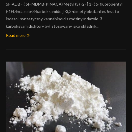
5F-ADB– ( 5F-MDMB-PINACA) Metyl (S) -2- [ 1- ( 5-fluoropentyl
)-1H.-indazolo-3-karboksamido ] -3,3-dimetylobutanian.Jest to
indazol-syntetyczny kannabinoid z rodziny indazolo-3-
karboksyamidu,który był stosowany jako składnik…
Read more