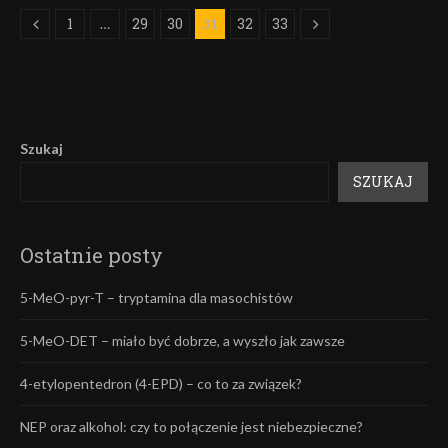
1
29
30
32
33
…
31
Szukaj
SZUKAJ
Ostatnie posty
5-MeO-pyr-T – tryptamina dla masochistów
5-MeO-DET – miało być dobrze, a wyszło jak zawsze
4-etylopentedron (4-EPD) – co to za związek?
NEP oraz alkohol: czy to połączenie jest niebezpieczne?