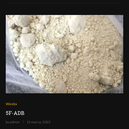
Wiedza
5F-ADB
by
admin
15 marca, 2023