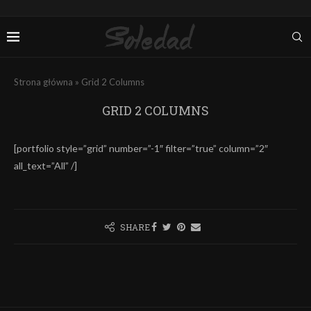
Strona główna
»
Grid 2 Columns
GRID 2 COLUMNS
[portfolio style=”grid” number=”-1″ filter=”true” column=”2″
all_text=”All” /]
SHARE