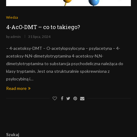
Wiedza
4-AcO-DMT – co to takiego?
by
admin
31 lipca, 2024
– 4-acetoksy-DMT – O-acetylopsylocyna – psylacetyna – 4-
acetoksy-N,N-dimetylotryptamina 4-acetoksy-N,N-
dimetylotryptamina to substancja psychodeliczna należąca do
klasy tryptamin. Jest ona strukturalnie spokrewniona z
psylocybiną i…
Read more
Szukaj