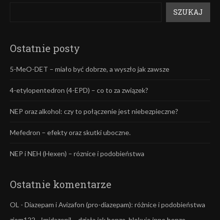
SZUKAJ
Ostatnie posty
5-MeO-DET – miało być dobrze, a wyszło jak zawsze
4-etylopentedron (4-EPD) – co to za związek?
NEP oraz alkohol: czy to połączenie jest niebezpieczne?
Mefedron – efekty oraz skutki uboczne.
NEP i NEH (Hexen) – róznice i podobieństwa
Ostatnie komentarze
OL
-
Diazepam i Avizafon (pro-diazepam): różnice i podobieństwa
ziom122
-
Imidazenil – działa jak benzo, blokuje inne benzo