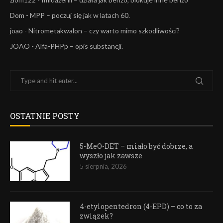
Dom
-
MPP – poczuj się jak w latach 60.
joao
-
Nitrometakwalon – czy warto mimo szkodliwości?
JOAO
-
Alfa-PHPp – opis substancji.
OSTATNIE POSTY
5-MeO-DET – miało być dobrze, a
wyszło jak zawsze
5 sierpnia, 2026
4-etylopentedron (4-EPD) – co to za
związek?