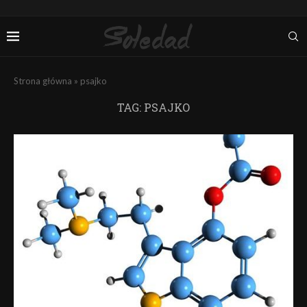
Strona główna
»
psajko
TAG:
PSAJKO