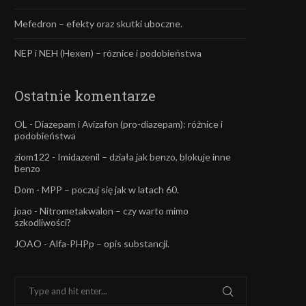
Mefedron – efekty oraz skutki uboczne.
NEP i NEH (Hexen) – róznice i podobieństwa
Ostatnie komentarze
OL
-
Diazepam i Avizafon (pro-diazepam): różnice i
podobieństwa
ziom122
-
Imidazenil – działa jak benzo, blokuje inne
benzo
Dom
-
MPP – poczuj się jak w latach 60.
joao
-
Nitrometakwalon – czy warto mimo
szkodliwości?
JOAO
-
Alfa-PHPp – opis substancji.