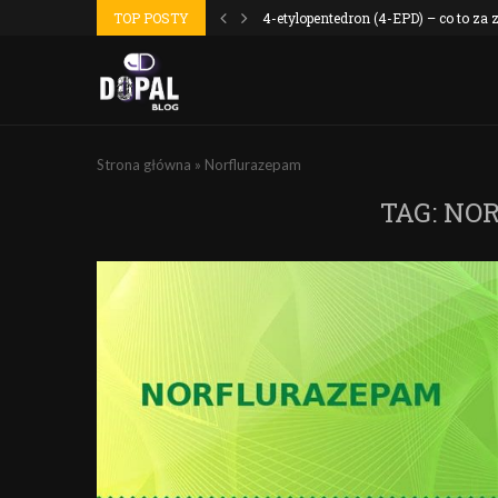
 wyszło jak...
TOP POSTY
4-etylopentedron (4-EPD) – co to za
Strona główna
»
Norflurazepam
TAG:
NO