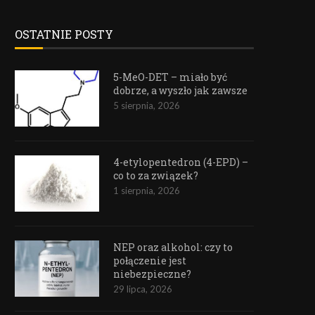
OSTATNIE POSTY
5-MeO-DET – miało być
dobrze, a wyszło jak zawsze
5 sierpnia, 2026
4-etylopentedron (4-EPD) –
co to za związek?
1 sierpnia, 2026
NEP oraz alkohol: czy to
połączenie jest
niebezpieczne?
29 lipca, 2026