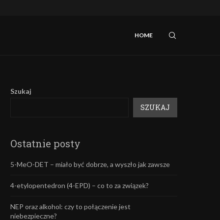
iebezpieczne?
Mefedron – efekty oraz skutki uboczne.
HOME
Szukaj
SZUKAJ
Ostatnie posty
5-MeO-DET – miało być dobrze, a wyszło jak zawsze
4-etylopentedron (4-EPD) – co to za związek?
NEP oraz alkohol: czy to połączenie jest
niebezpieczne?