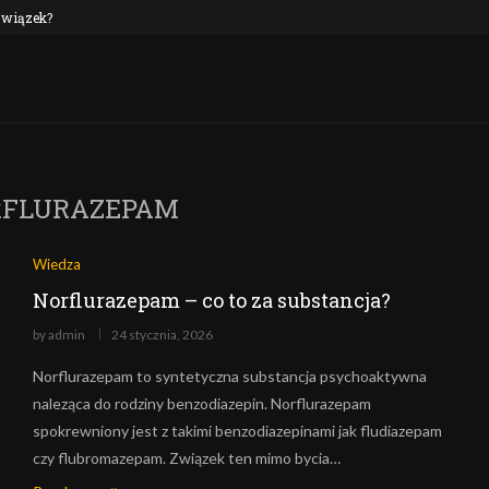
 związek?
NEP oraz alkohol: czy to połączenie jest n
RFLURAZEPAM
Wiedza
Norflurazepam – co to za substancja?
by
admin
24 stycznia, 2026
Norflurazepam to syntetyczna substancja psychoaktywna
naleząca do rodziny benzodiazepin. Norflurazepam
spokrewniony jest z takimi benzodiazepinami jak fludiazepam
czy flubromazepam. Związek ten mimo bycia…