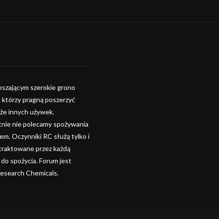
szającym szerokie grono
, którzy pragną poszerzyć
kże innych używek.
tnie nie polecamy spożywania
. Oczynniki RC służą tylko i
 traktowane przez każdą
 do spożycia. Forum jest
Research Chemicals.