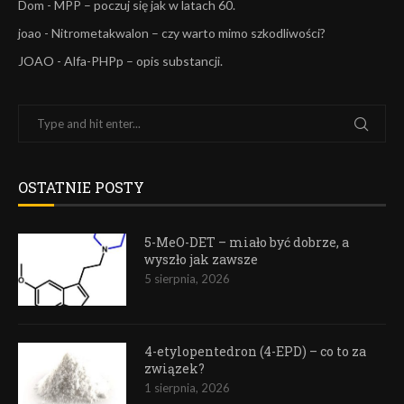
Dom
-
MPP – poczuj się jak w latach 60.
joao
-
Nitrometakwalon – czy warto mimo szkodliwości?
JOAO
-
Alfa-PHPp – opis substancji.
OSTATNIE POSTY
5-MeO-DET – miało być dobrze, a
wyszło jak zawsze
5 sierpnia, 2026
4-etylopentedron (4-EPD) – co to za
związek?
1 sierpnia, 2026