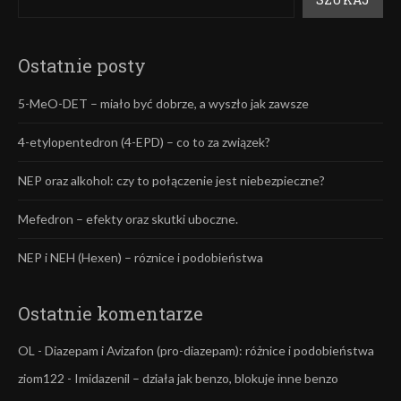
Ostatnie posty
5-MeO-DET – miało być dobrze, a wyszło jak zawsze
4-etylopentedron (4-EPD) – co to za związek?
NEP oraz alkohol: czy to połączenie jest niebezpieczne?
Mefedron – efekty oraz skutki uboczne.
NEP i NEH (Hexen) – róznice i podobieństwa
Ostatnie komentarze
OL
-
Diazepam i Avizafon (pro-diazepam): różnice i podobieństwa
ziom122
-
Imidazenil – działa jak benzo, blokuje inne benzo