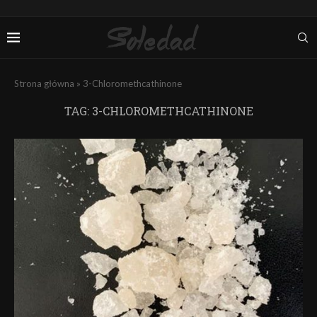
Strona główna
»
3-Chloromethcathinone
TAG:
3-CHLOROMETHCATHINONE