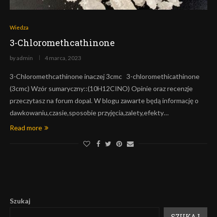
Wiedza
3-Chloromethcathinone
by
admin
4 marca, 2023
3-Chloromethcathinone inaczej 3cmc 3-chloromethicathinone
(3cmc) Wzór sumaryczny::(10H12CINO) Opinie oraz recenzje
przeczytasz na forum dopal. W blogu zawarte będą informację o
dawkowaniu,czasie,sposobie przyjęcia,zalety,efekty…
Read more
Szukaj
SZUKAJ