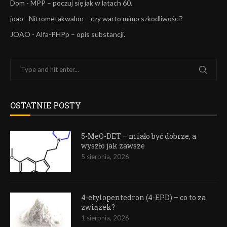
Dom
-
MPP – poczuj się jak w latach 60.
joao
-
Nitrometakwalon – czy warto mimo szkodliwości?
JOAO
-
Alfa-PHPp – opis substancji.
OSTATNIE POSTY
5-MeO-DET – miało być dobrze, a
wyszło jak zawsze
5 sierpnia, 2026
4-etylopentedron (4-EPD) – co to za
związek?
1 sierpnia, 2026