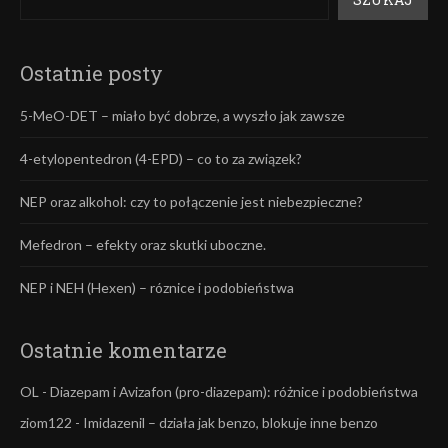
Ostatnie posty
5-MeO-DET – miało być dobrze, a wyszło jak zawsze
4-etylopentedron (4-EPD) – co to za związek?
NEP oraz alkohol: czy to połączenie jest niebezpieczne?
Mefedron – efekty oraz skutki uboczne.
NEP i NEH (Hexen) – róznice i podobieństwa
Ostatnie komentarze
OL
-
Diazepam i Avizafon (pro-diazepam): różnice i podobieństwa
ziom122
-
Imidazenil – działa jak benzo, blokuje inne benzo