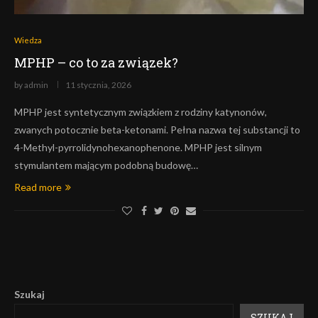
Wiedza
MPHP – co to za związek?
by
admin
11 stycznia, 2026
MPHP jest syntetycznym związkiem z rodziny katynonów,
zwanych potocznie beta-ketonami. Pełna nazwa tej substancji to
4-Methyl-pyrrolidynohexanophenone. MPHP jest silnym
stymulantem mającym podobną budowę…
Read more
Szukaj
SZUKAJ