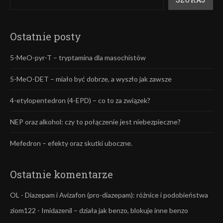
Ostatnie posty
5-MeO-pyr-T – tryptamina dla masochistów
5-MeO-DET – miało być dobrze, a wyszło jak zawsze
4-etylopentedron (4-EPD) – co to za związek?
NEP oraz alkohol: czy to połączenie jest niebezpieczne?
Mefedron – efekty oraz skutki uboczne.
Ostatnie komentarze
OL
-
Diazepam i Avizafon (pro-diazepam): różnice i podobieństwa
ziom122
-
Imidazenil – działa jak benzo, blokuje inne benzo