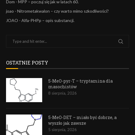
Dom
-
MPP – poczuj się jak w latach 60.
joao
-
Nitrometakwalon – czy warto mimo szkodliwości?
JOAO
-
Alfa-PHPp – opis substancji.
OSTATNIE POSTY
5-MeO-pyr-T – tryptamina dla
masochistów
8 sierpnia, 2026
5-MeO-DET – miało być dobrze, a
wyszło jak zawsze
5 sierpnia, 2026