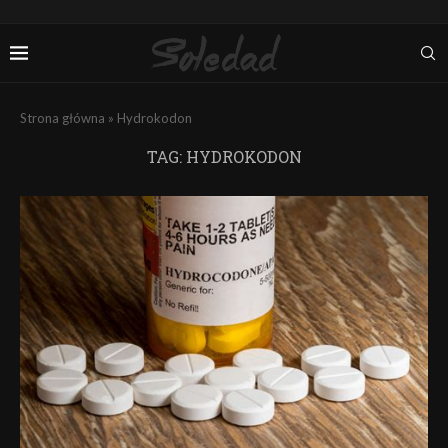
Strona główna
»
Hydrokodon
TAG:
HYDROKODON