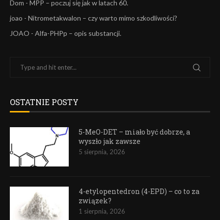
Dom
-
MPP – poczuj się jak w latach 60.
joao
-
Nitrometakwalon – czy warto mimo szkodliwości?
JOAO
-
Alfa-PHPp – opis substancji.
OSTATNIE POSTY
5-MeO-DET – miało być dobrze, a
wyszło jak zawsze
5 sierpnia, 2026
4-etylopentedron (4-EPD) – co to za
związek?
1 sierpnia, 2026