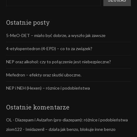
Ostatnie posty
5-MeO-DET – miało być dobrze, a wyszło jak zawsze
4-etylopentedron (4-EPD) – co to za związek?
NEP oraz alkohol: czy to połączenie jest niebezpieczne?
Mefedron – efekty oraz skutki uboczne.
NEP i NEH (Hexen) – róznice i podobieństwa
Ostatnie komentarze
OL
-
Diazepam i Avizafon (pro-diazepam): różnice i podobieństwa
ziom122
-
Imidazenil – działa jak benzo, blokuje inne benzo