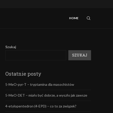
zek?
NEP oraz alkohol: czy to połączenie jest niebez
HOME
Szukaj
SZUKAJ
Ostatnie posty
5-MeO-pyr-T – tryptamina dla masochistów
5-MeO-DET – miało być dobrze, a wyszło jak zawsze
4-etylopentedron (4-EPD) – co to za związek?