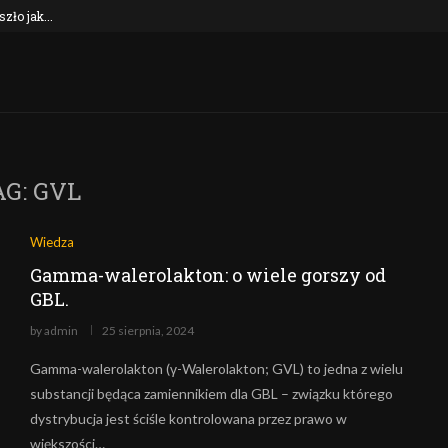
ło jak...
4-etylopentedron (4-EPD) – co to za zwią
AG:
GVL
Wiedza
Gamma-walerolakton: o wiele gorszy od
GBL.
by
admin
25 sierpnia, 2024
Gamma-walerolakton (γ-Walerolakton; GVL) to jedna z wielu
substancji będąca zamiennikiem dla GBL – związku którego
dystrybucja jest ściśle kontrolowana przez prawo w
większości…