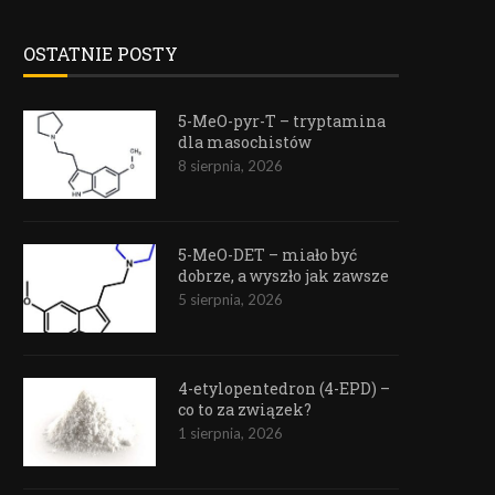
OSTATNIE POSTY
5-MeO-pyr-T – tryptamina
dla masochistów
8 sierpnia, 2026
5-MeO-DET – miało być
dobrze, a wyszło jak zawsze
5 sierpnia, 2026
4-etylopentedron (4-EPD) –
co to za związek?
1 sierpnia, 2026