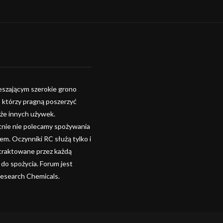
szającym szerokie grono
, którzy pragną poszerzyć
kże innych używek.
tnie nie polecamy spożywania
. Oczynniki RC służą tylko i
 traktowane przez każdą
 do spożycia. Forum jest
Research Chemicals.