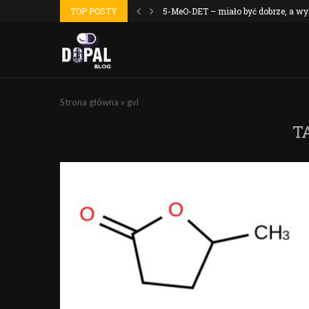
masochistów
TOP POSTY
5-MeO-DET – miało być dobrze, a wysz
Strona główna
»
gvl
T