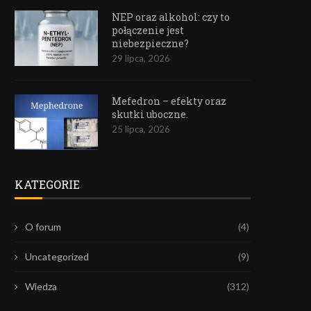
NEP oraz alkohol: czy to
połączenie jest
niebezpieczne?
29 lipca, 2026
Mefedron – efekty oraz
skutki uboczne.
25 lipca, 2026
KATEGORIE
O forum
(4)
Uncategorized
(9)
Wiedza
(312)