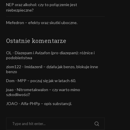
NEP oraz alkohol: czy to połączenie jest
niebezpieczne?
Mefedron – efekty oraz skutki uboczne.
Ostatnie komentarze
OL
-
Diazepam i Avizafon (pro-diazepam): różnice i
podobieństwa
ziom122
-
Imidazenil – działa jak benzo, blokuje inne
benzo
Dom
-
MPP – poczuj się jak w latach 60.
joao
-
Nitrometakwalon – czy warto mimo
szkodliwości?
JOAO
-
Alfa-PHPp – opis substancji.