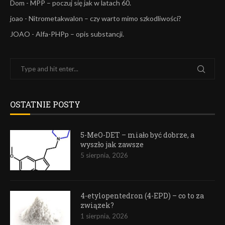
Dom
-
MPP – poczuj się jak w latach 60.
joao
-
Nitrometakwalon – czy warto mimo szkodliwości?
JOAO
-
Alfa-PHPp – opis substancji.
OSTATNIE POSTY
5-MeO-DET – miało być dobrze, a
wyszło jak zawsze
5 sierpnia, 2026
4-etylopentedron (4-EPD) – co to za
związek?
1 sierpnia, 2026