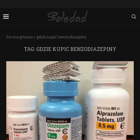
Strona główna
»
gdzie kupić benzodiazepiny
TAG:
GDZIE KUPIĆ BENZODIAZEPINY