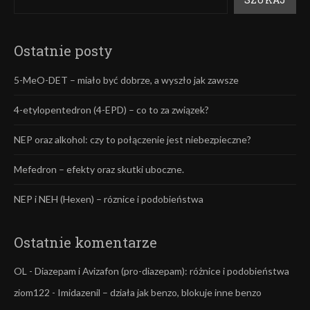
Ostatnie posty
5-MeO-DET – miało być dobrze, a wyszło jak zawsze
4-etylopentedron (4-EPD) – co to za związek?
NEP oraz alkohol: czy to połączenie jest niebezpieczne?
Mefedron – efekty oraz skutki uboczne.
NEP i NEH (Hexen) – róznice i podobieństwa
Ostatnie komentarze
OL
-
Diazepam i Avizafon (pro-diazepam): różnice i podobieństwa
ziom122
-
Imidazenil – działa jak benzo, blokuje inne benzo