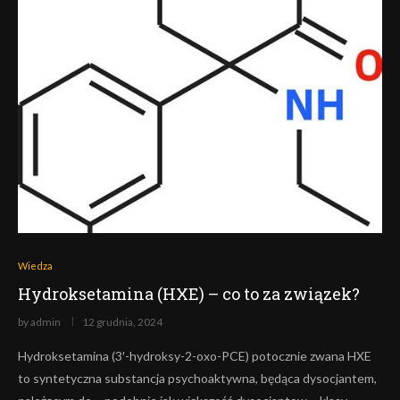
Wiedza
Hydroksetamina (HXE) – co to za związek?
by
admin
12 grudnia, 2024
Hydroksetamina (3′-hydroksy-2-oxo-PCE) potocznie zwana HXE
to syntetyczna substancja psychoaktywna, będąca dysocjantem,