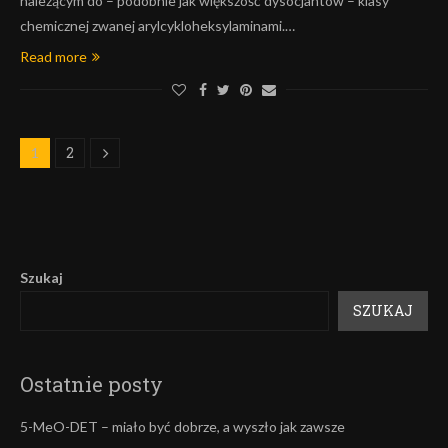
należącym do – podobnie jak większość dysocjantow – klasy
chemicznej zwanej arylcykloheksylaminami.…
Read more
2
1
Szukaj
SZUKAJ
Ostatnie posty
5-MeO-DET – miało być dobrze, a wyszło jak zawsze