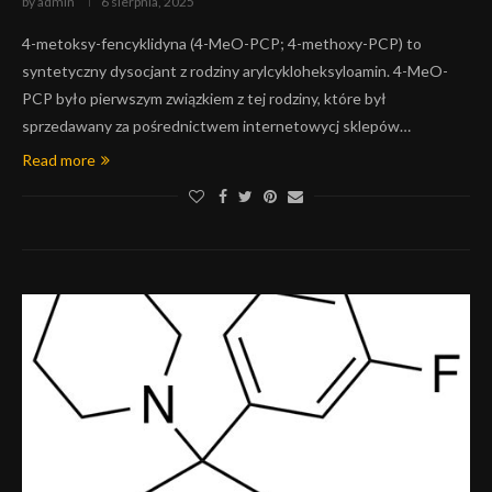
by
admin
6 sierpnia, 2025
4-metoksy-fencyklidyna (4-MeO-PCP; 4-methoxy-PCP) to
syntetyczny dysocjant z rodziny arylcykloheksyloamin. 4-MeO-
PCP było pierwszym związkiem z tej rodziny, które był
sprzedawany za pośrednictwem internetowycj sklepów…
Read more