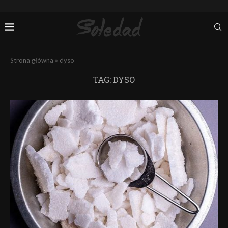
Strona główna
»
dyso
TAG:
DYSO