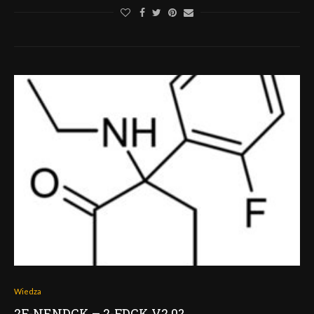
Wiedza
2F-NENDCK – 2-FDCK V2.0?