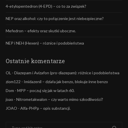
4-etylopentedron (4-EPD) – co to za związek?
NEP oraz alkohol: czy to połączenie jest niebezpieczne?
Mefedron – efekty oraz skutki uboczne.
NEP i NEH (Hexen) – róznice i podobieństwa
Ostatnie komentarze
OL
-
Diazepam i Avizafon (pro-diazepam): różnice i podobieństwa
ziom122
-
Imidazenil – działa jak benzo, blokuje inne benzo
Dom
-
MPP – poczuj się jak w latach 60.
joao
-
Nitrometakwalon – czy warto mimo szkodliwości?
JOAO
-
Alfa-PHPp – opis substancji.