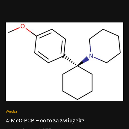
Wiedza
4-MeO-PCP – co to za związek?